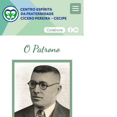
Colabore
O Patrono