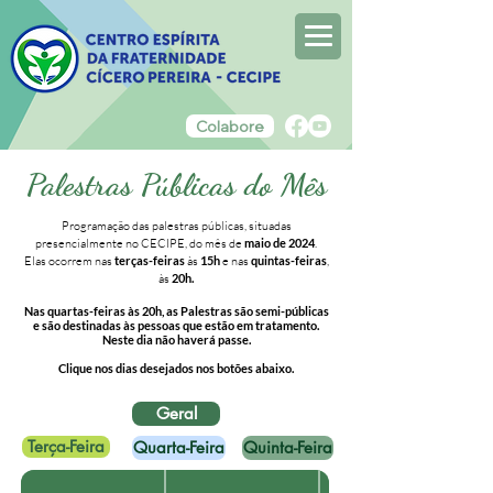
Colabore
Palestras Públicas do Mês
Programação das palestras públicas, situadas
presencialmente no CECIPE, do mês de
maio de 2024
.
Elas ocorrem nas
terças-feiras
às
15h
e nas
quintas-feiras
,
às
20h.
Nas quartas-feiras às 20h, as Palestras são semi-públicas
e são destinadas às pessoas que estão em tratamento.
Neste dia não haverá passe.
Clique nos dias desejados nos botões abaixo.
Geral
Terça-Feira
Quarta-Feira
Quinta-Feira